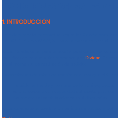
CONDICIONES GENERALES DE 
1. INTRODUCCIÓN
Este documento contractual regirá las Condiciones Gener
de
DIVIDAE RECOVERY, S.L
bajo la marca comercial de 
Estas Condiciones permanecerán publicadas en el sitio
modificadas en cualquier momento por
Dividae
. Es res
en el momento de realización de pedidos.
La aceptación de este documento conlleva que el Client
Ha leído, entiende y comprende lo aquí expuesto.
Es una persona con capacidad suficiente para contr
Asume todas las obligaciones aquí dispuestas.
Estas condiciones tendrán un período de validez indefinid