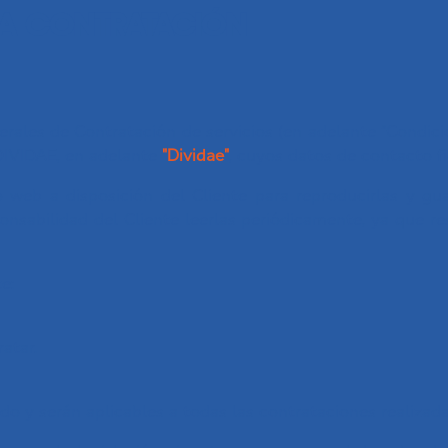
LA CONTRATACIÓN
ales de Contratación de servicios (en adelante “Condicio
DIVIDAE, en adelante
"Dividae"
, cuyos datos de contacto f
 web a disposición del Cliente para reproducirlas y g
ponsabilidad del Cliente leerlas periódicamente, ya que r
e:
atar.
o y serán aplicables a todas las contrataciones realizadas