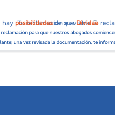
n hay
posibilidades
Tu reclamación es viable
de que
Dividae
recla
u reclamación para que nuestros abogados comiencen
u reclamación para que nuestros abogados comiencen
lante; una vez revisada la documentación, te informa
lante; una vez revisada la documentación, te informa