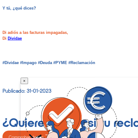
Y tú, ¿qué dices?
Di adiós a las facturas impagadas,
Di
Dividae
#Dividae #Impago #Deuda #PYME #Reclamación
×
×
Publicado: 31-01-2023
¿Quieres saber si tu rec
Comprobar deuda