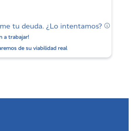
me tu deuda. ¿Lo intentamos?
 a trabajar!
 a trabajar!
remos de su viabilidad real
remos de su viabilidad real