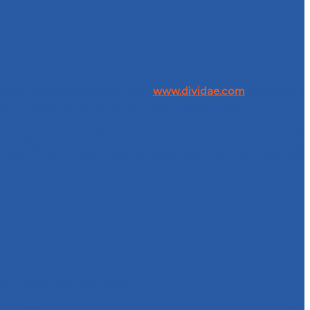
nes”) a través del sitio web
www.dividae.com
, propiedad
iguran también en el Aviso Legal de esta Web.
uardarlas como confirmación del Contrato, pudiendo ser
esultarán aplicables aquellas que se encuentren vigentes
 a través del sitio web.